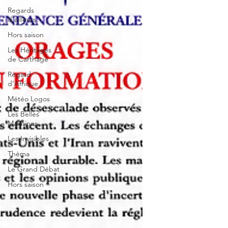
Regards
d'ailleurs
Hors saison
Les Héritages
de Carthage
Regard
d'Afrique
Météo Logos
Les Belles
Machines
Les Invisibles
Thèma
Le Grand Débat
Hors saison