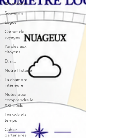
Résonnance
Souvenirs
Logos
Carnet de
voyages
Paroles aux
citoyens
Et si...
Notre Histoire
La chambre
intérieure
Notes pour
comprendre le
XXI siècle
Les voix du
temps
Cahier
partenaires