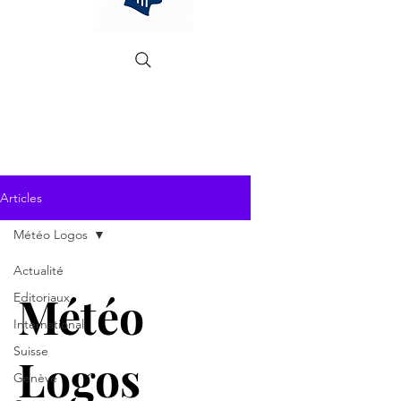
Articles
Météo Logos
Actualité
Météo
Editoriaux
International
Suisse
Logos
Genève