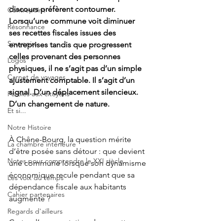
discours préfèrent contourner.
Contrepoint
Lorsqu’une commune voit diminuer 
Résonnance
ses recettes fiscales issues des 
Souvenirs
entreprises tandis que progressent 
celles provenant des personnes 
Logos
physiques, il ne s’agit pas d’un simple 
Carnet de voyages
ajustement comptable. Il s’agit d’un 
signal. D’un déplacement silencieux. 
Paroles aux citoyens
D’un changement de nature.
Et si...
Notre Histoire
À Chêne-Bourg, la question mérite 
La chambre intérieure
d’être posée sans détour : que devient 
Notes pour comprendre le XXI siècle
une commune lorsque son dynamisme 
économique recule pendant que sa 
Les voix du temps
dépendance fiscale aux habitants 
Cahier partenaires
augmente ?
Regards d'ailleurs