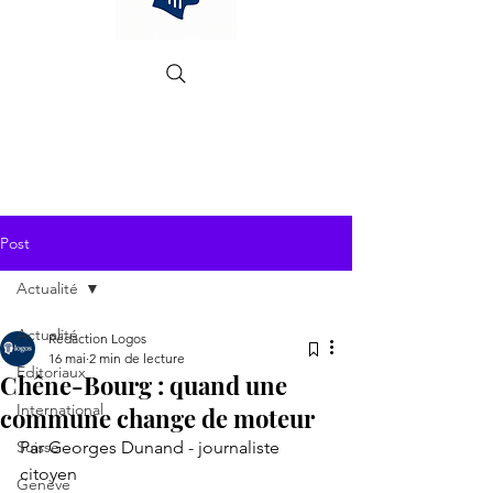
Post
Actualité
Actualité
Rédaction Logos
16 mai
2 min de lecture
Editoriaux
Chêne-Bourg : quand une
International
commune change de moteur
Suisse
Par Georges Dunand - journaliste 
citoyen
Genève