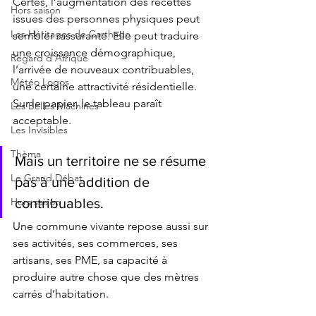
Certes, l’augmentation des recettes 
Hors saison
issues des personnes physiques peut 
Les Héritages de Carthage
sembler rassurante. Elle peut traduire 
une croissance démographique, 
Regard d'Afrique
l’arrivée de nouveaux contribuables, 
Météo Logos
une certaine attractivité résidentielle. 
Sur le papier, le tableau paraît 
Les Belles Machines
acceptable.
Les Invisibles
Thèma
Mais un territoire ne se résume 
Le Grand Débat
pas à une addition de 
Hors saison
contribuables.
Une commune vivante repose aussi sur 
ses activités, ses commerces, ses 
artisans, ses PME, sa capacité à 
produire autre chose que des mètres 
carrés d’habitation.