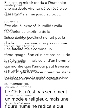
Elle est un miroir tendu à l’humanité, 
Contrepoint
une parabole vivante où se révèle ce 
Résonnance
que signifie aimer jusqu’au bout.
Souvenirs
Être cloué, exposé, humilié : voilà 
Logos
l’expérience extrême de la 
vulnérabilité. Le Christ ne fuit pas la 
Carnet de voyages
douleur, il l’assume, non pas comme 
Paroles aux citoyens
une fatalité mais comme un 
Et si...
témoignage. Son cri n’est pas celui de 
la résignation, mais celui d’un homme 
Notre Histoire
qui montre que l’amour peut traverser 
La chambre intérieure
la haine, que la douceur peut résister à 
la violence, que la vérité peut survivre 
Notes pour comprendre le XXI siècle
au mensonge.
Les voix du temps
Le Christ n’est pas seulement 
Cahier partenaires
un modèle religieux, mais une 
Regards d'ailleurs
figure humaine radicale qui 