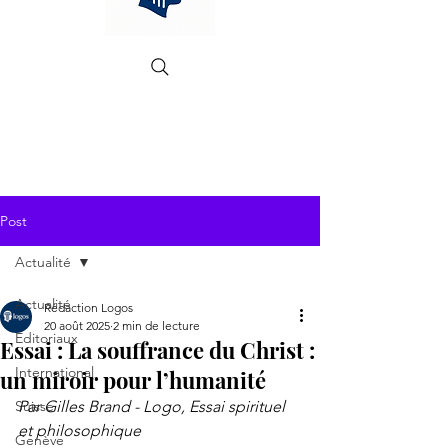
Post
Actualité
Actualité
Rédaction Logos
20 août 2025
2 min de lecture
Editoriaux
Essai : La souffrance du Christ :
International
un miroir pour l’humanité
Suisse
Par Gilles Brand - Logo, Essai spirituel 
et philosophique
Genève