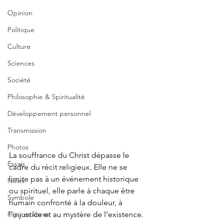
Opinion
Politique
Culture
Sciences
Société
Philosophie & Spiritualité
Développement personnel
Transmission
Photos
La souffrance du Christ dépasse le 
Essais
cadre du récit religieux. Elle ne se 
limite pas à un événement historique 
News
ou spirituel, elle parle à chaque être 
Symbole
humain confronté à la douleur, à 
Figures libres
l’injustice et au mystère de l’existence. 