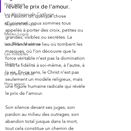
Hors saison
révèle le prix de l’amour.
Les Héritages de Carthage
La Passion dit quelque chose 
d’universel : nous sommes tous 
Regard d'Afrique
appelés à porter des croix, petites ou 
Météo Logos
grandes, visibles ou secrètes. La 
Les Belles Machines
souffrance est ce lieu où tombent les 
masques, où l’on découvre que la 
Les Invisibles
force véritable n’est pas la domination 
Thèma
mais la fidélité à soi-même, à l’autre, à 
la vie. En ce sens, le Christ n’est pas 
Le Grand Débat
seulement un modèle religieux, mais 
Hors saison
une figure humaine radicale qui révèle 
le prix de l’amour.
Son silence devant ses juges, son 
pardon au milieu des outrages, son 
abandon total jusque dans la mort, 
tout cela constitue un chemin de 