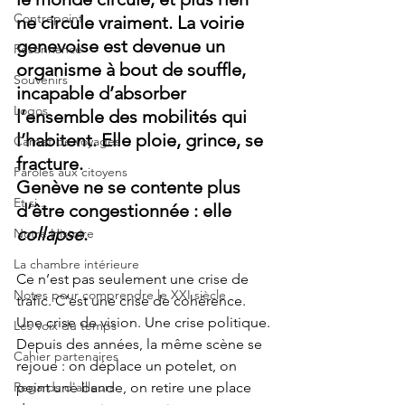
Contrepoint
ne circule vraiment. La voirie 
genevoise est devenue un 
Résonnance
organisme à bout de souffle, 
Souvenirs
incapable d’absorber 
Logos
l’ensemble des mobilités qui 
l’habitent. Elle ploie, grince, se 
Carnet de voyages
fracture.
Paroles aux citoyens
Genève ne se contente plus 
Et si...
d’être congestionnée : elle 
collapse
.
Notre Histoire
La chambre intérieure
Ce n’est pas seulement une crise de 
Notes pour comprendre le XXI siècle
trafic. C’est une crise de cohérence.
Une crise de vision. Une crise politique.
Les voix du temps
Depuis des années, la même scène se 
Cahier partenaires
rejoue : on déplace un potelet, on 
Regards d'ailleurs
peint une bande, on retire une place 