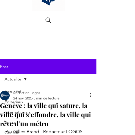
Post
Actualité
Actualité
Rédaction Logos
24 nov. 2025
3 min de lecture
Editoriaux
Genève : la ville qui sature, la
International
ville qui s’effondre, la ville qui
rêve d’un métro
Suisse
Par Gilles Brand - Rédacteur LOGOS
Genève