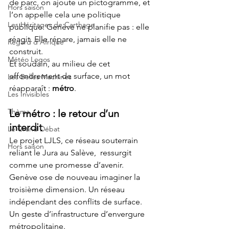
de parc, on ajoute un pictogramme, et 
Hors saison
l’on appelle cela une politique 
Les Héritages de Carthage
publique. Genève ne planifie pas : elle 
réagit. Elle répare, jamais elle ne 
Regard d'Afrique
construit.
Météo Logos
Et soudain, au milieu de cet 
effondrement de surface, un mot 
Les Belles Machines
réapparaît : 
métro
.
Les Invisibles
Thèma
Le métro : le retour d’un 
interdit
Le Grand Débat
Le projet LJLS, ce réseau souterrain 
Hors saison
reliant le Jura au Salève,  ressurgit 
comme une promesse d’avenir. 
Genève ose de nouveau imaginer la 
troisième dimension. Un réseau 
indépendant des conflits de surface. 
Un geste d’infrastructure d’envergure 
métropolitaine.