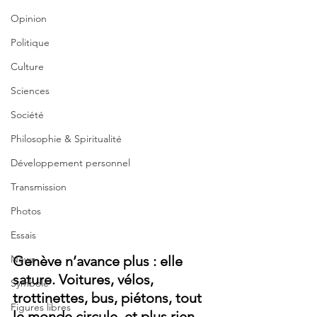
Opinion
Politique
Culture
Sciences
Société
Philosophie & Spiritualité
Développement personnel
Transmission
Photos
Essais
News
Genève n’avance plus : elle 
sature. Voitures, vélos, 
Symbole
trottinettes, bus, piétons, tout 
Figures libres
le monde circule, et plus rien 