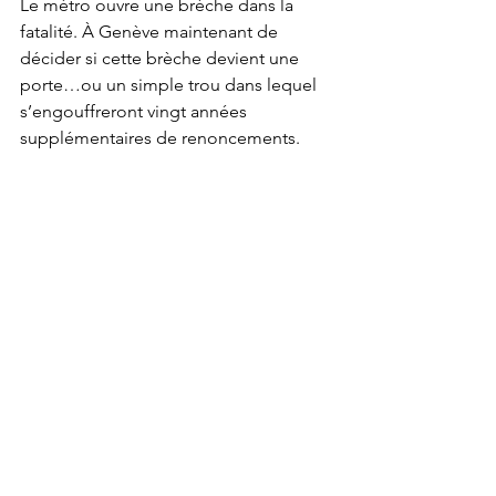
Le métro ouvre une brèche dans la 
fatalité. À Genève maintenant de 
décider si cette brèche devient une 
porte…ou un simple trou dans lequel 
s’engouffreront vingt années 
supplémentaires de renoncements.
Genève
Opinion
Voir tout
Posts récents