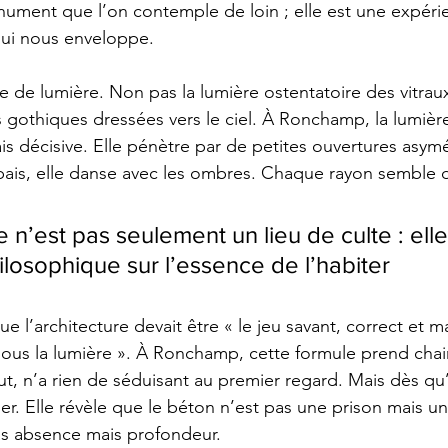
nument que l’on contemple de loin ; elle est une expéri
 qui nous enveloppe.
aire de lumière. Non pas la lumière ostentatoire des vitra
 gothiques dressées vers le ciel. À Ronchamp, la lumière 
s décisive. Elle pénètre par de petites ouvertures asymét
épais, elle danse avec les ombres. Chaque rayon semble 
 n’est pas seulement un lieu de culte : elle
ilosophique sur l’essence de l’habiter
ue l’architecture devait être « le jeu savant, correct et 
us la lumière ». À Ronchamp, cette formule prend chair. 
t, n’a rien de séduisant au premier regard. Mais dès qu’
er. Elle révèle que le béton n’est pas une prison mais un
as absence mais profondeur.