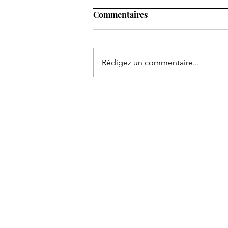
Commentaires
Rédigez un commentaire...
Pourquoi les vagues de
chaleur échappent encore à
nos prévisions