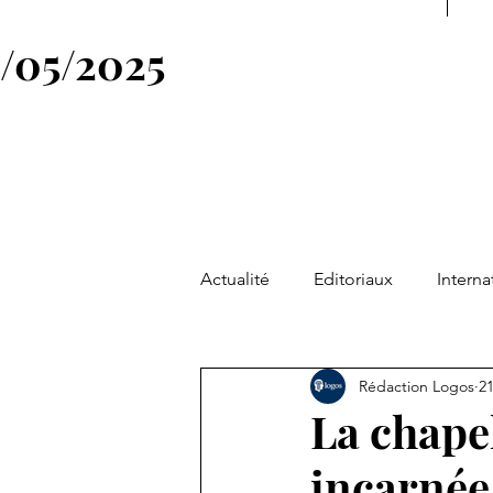
4/05/2025
Actualité
Editoriaux
Interna
Société
Philosophie & Spiri
Rédaction Logos
21
La chape
News
Symbole
Figure
incarnée