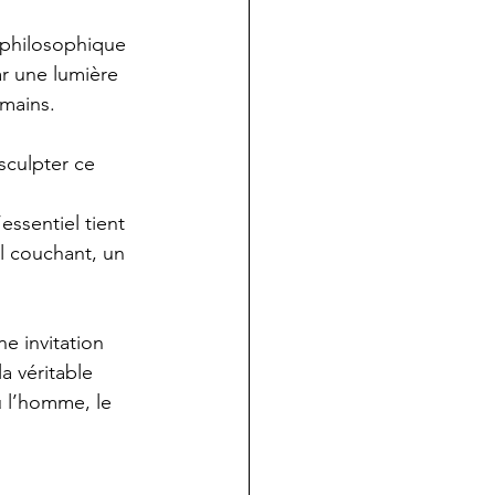
 philosophique 
ar une lumière 
mains. 
 sculpter ce 
ssentiel tient 
il couchant, un 
e invitation 
a véritable 
ù l’homme, le 