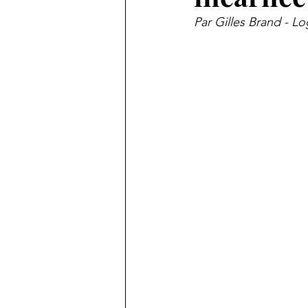
Par Gilles Brand - L
Carnet de voyages
Paroles
Notes pour comprendre le XXI 