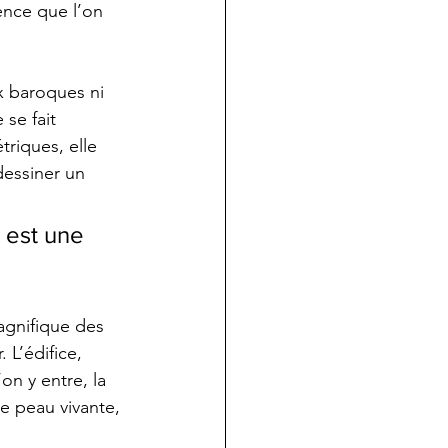
ence que l’on 
ux baroques ni 
se fait 
riques, elle 
dessiner un 
 est une 
magnifique des 
L’édifice, 
on y entre, la 
e peau vivante, 