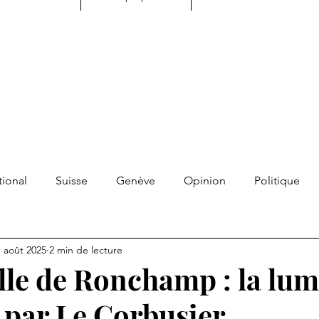
tional
Suisse
Genève
Opinion
Politique
tualité
Développement personnel
Transmission
 août 2025
2 min de lecture
lle de Ronchamp : la lum
s libres
Contrepoint
Résonnance
Souvenirs
 par Le Corbusier