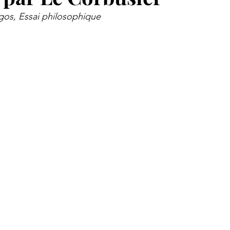
ogos, Essai philosophique
 aux citoyens
Et si...
Notre Histoire
La chambre in
siècle
Les voix du temps
Cahier partenaires
Rega