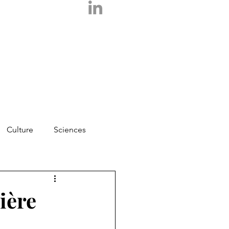
Culture
Sciences
Photos
Essais
ière
Logos