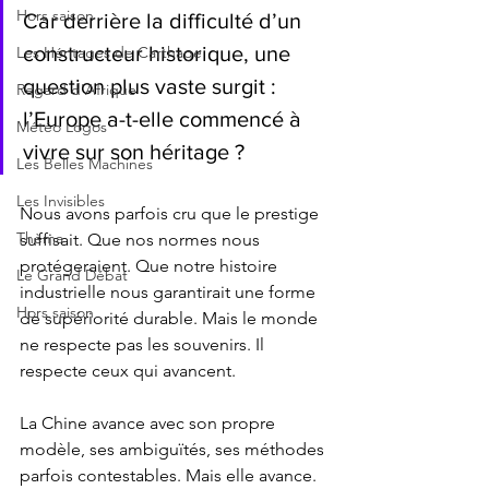
Hors saison
Car derrière la difficulté d’un 
constructeur historique, une 
Les Héritages de Carthage
question plus vaste surgit : 
Regard d'Afrique
l’Europe a-t-elle commencé à 
Météo Logos
vivre sur son héritage ?
Les Belles Machines
Les Invisibles
Nous avons parfois cru que le prestige 
Thèma
suffisait. Que nos normes nous 
protégeraient. Que notre histoire 
Le Grand Débat
industrielle nous garantirait une forme 
Hors saison
de supériorité durable. Mais le monde 
ne respecte pas les souvenirs. Il 
respecte ceux qui avancent.
La Chine avance avec son propre 
modèle, ses ambiguïtés, ses méthodes 
parfois contestables. Mais elle avance.