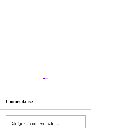
Commentaires
Le vrai miracle 
Rédigez un commentaire...
Quand la démocratie ne