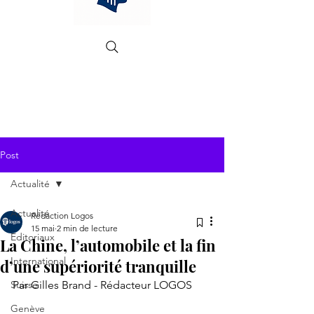
Post
Actualité
Actualité
Rédaction Logos
15 mai
2 min de lecture
Editoriaux
La Chine, l’automobile et la fin
International
d’une supériorité tranquille
Suisse
Par Gilles Brand - Rédacteur LOGOS
Genève