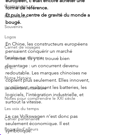
européen, c’était encore acheter une 
Contrepoint
forme de référence.
Et puis le centre de gravité du monde a 
Résonnance
bougé.
Souvenirs
Logos
En Chine, les constructeurs européens 
Carnet de voyages
pensaient conquérir un marché 
Paroles aux citoyens
immense. Ils y ont trouvé bien 
davantage : un concurrent devenu 
Et si...
redoutable. Les marques chinoises ne 
Notre Histoire
copient plus seulement. Elles innovent, 
accélèrent, maîtrisent les batteries, les 
La chambre intérieure
logiciels, l’intégration industrielle, et 
Notes pour comprendre le XXI siècle
surtout la vitesse.
Les voix du temps
Le cas Volkswagen n’est donc pas 
Cahier partenaires
seulement économique. Il est 
Regards d'ailleurs
symbolique.