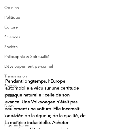
Opinion
Politique
Culture
Sciences
Société
Philosophie & Spiritualité
Développement personnel
Transmission
Pendant longtemps, l’Europe 
Photos
automobile a vécu sur une certitude 
presque naturelle : celle de son 
Essais
avance. Une Volkswagen n’était pas 
News
seulement une voiture. Elle incarnait 
Symbole
une idée de la rigueur, de la qualité, de 
la maîtrise industrielle. Acheter 
Figures libres