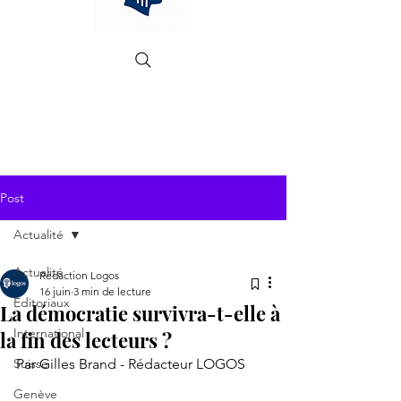
Post
Actualité
Actualité
Rédaction Logos
16 juin
3 min de lecture
Editoriaux
La démocratie survivra-t-elle à
International
la fin des lecteurs ?
Suisse
Par Gilles Brand - Rédacteur LOGOS
Genève