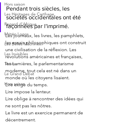
Hors saison
Pendant trois siècles, les 
Les Héritages de Carthage
sociétés occidentales ont été 
Regard d'Afrique
façonnées par l'imprimé.
Météo Logos
Les journaux, les livres, les pamphlets, 
les essais philosophiques ont construit 
Les Belles Machines
une civilisation de la réflexion. Les 
Les Invisibles
révolutions américaines et françaises, 
les Lumières, le parlementarisme 
Thèma
moderne, tout cela est né dans un 
Le Grand Débat
monde où les citoyens lisaient.
Hors saison
Lire exige du temps.
Lire impose la lenteur.
Lire oblige à rencontrer des idées qui 
ne sont pas les nôtres.
Le livre est un exercice permanent de 
décentrement.