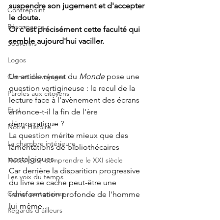
suspendre son jugement et d'accepter 
Contrepoint
le doute.
Résonnance
Or c'est précisément cette faculté qui 
semble aujourd'hui vaciller.
Souvenirs
Logos
Un article récent du 
Monde
 pose une 
Carnet de voyages
question vertigineuse : le recul de la 
Paroles aux citoyens
lecture face à l'avènement des écrans 
Et si...
annonce-t-il la fin de l'ère 
démocratique ?
Notre Histoire
La question mérite mieux que des 
La chambre intérieure
lamentations de bibliothécaires 
nostalgiques.
Notes pour comprendre le XXI siècle
Car derrière la disparition progressive 
Les voix du temps
du livre se cache peut-être une 
Cahier partenaires
transformation profonde de l'homme 
lui-même.
Regards d'ailleurs