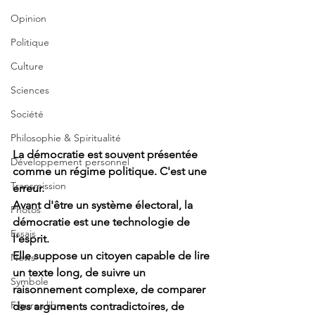
Opinion
Politique
Culture
Sciences
Société
Philosophie & Spiritualité
La démocratie est souvent présentée 
Développement personnel
comme un régime politique. C'est une 
Transmission
erreur.
Avant d'être un système électoral, la 
Photos
démocratie est une technologie de 
Essais
l'esprit.
Elle suppose un citoyen capable de lire 
News
un texte long, de suivre un 
Symbole
raisonnement complexe, de comparer 
Figures libres
des arguments contradictoires, de 