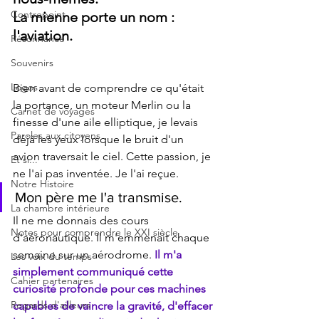
Contrepoint
La mienne porte un nom : 
l'aviation.
Résonnance
Souvenirs
Logos
Bien avant de comprendre ce qu'était 
la portance, un moteur Merlin ou la 
Carnet de voyages
finesse d'une aile elliptique, je levais 
Paroles aux citoyens
déjà les yeux lorsque le bruit d'un 
avion traversait le ciel. Cette passion, je 
Et si...
ne l'ai pas inventée. Je l'ai reçue.
Notre Histoire
Mon père me l'a transmise.
La chambre intérieure
Il ne me donnais des cours 
Notes pour comprendre le XXI siècle
d'aéronautique. Il m'emmenait chaque 
semaine sur un aérodrome. 
Il m'a 
Les voix du temps
simplement communiqué cette 
Cahier partenaires
curiosité profonde pour ces machines 
Regards d'ailleurs
capables de vaincre la gravité, d'effacer 