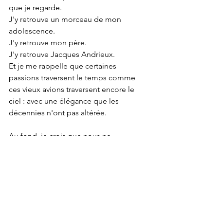
que je regarde.
J'y retrouve un morceau de mon 
adolescence.
J'y retrouve mon père.
J'y retrouve Jacques Andrieux.
Et je me rappelle que certaines 
passions traversent le temps comme 
ces vieux avions traversent encore le 
ciel : avec une élégance que les 
décennies n'ont pas altérée.
Au fond, je crois que nous ne 
choisissons pas toujours les livres qui 
nous accompagnent.
Il arrive parfois qu'un livre nous 
choisisse.
Des années passent. Les couvertures 
s'usent. Les pages jaunissent. Les 