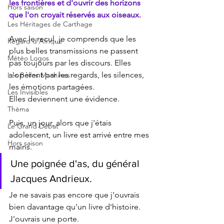
les frontières et d'ouvrir des horizons 
Hors saison
que l'on croyait réservés aux oiseaux.
Les Héritages de Carthage
Avec le recul, je comprends que les 
Regard d'Afrique
plus belles transmissions ne passent 
Météo Logos
pas toujours par les discours. Elles 
s'opèrent par les regards, les silences, 
Les Belles Machines
les émotions partagées.
Les Invisibles
Elles deviennent une évidence.
Thèma
Puis, un jour, alors que j'étais 
Le Grand Débat
adolescent, un livre est arrivé entre mes 
Hors saison
mains.
Une poignée d'as, du général 
Jacques Andrieux.
Je ne savais pas encore que j'ouvrais 
bien davantage qu'un livre d'histoire. 
J'ouvrais une porte.