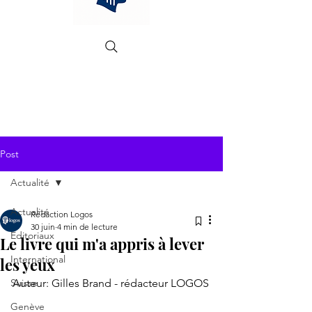
Post
Actualité
Actualité
Rédaction Logos
30 juin
4 min de lecture
Editoriaux
Le livre qui m'a appris à lever
International
les yeux
Suisse
Auteur: Gilles Brand - rédacteur LOGOS
Genève