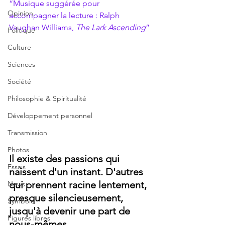
“Musique suggérée pour 
Opinion
accompagner la lecture : Ralph 
Vaughan Williams, 
The Lark Ascending
”
Politique
Culture
Sciences
Société
Philosophie & Spiritualité
Développement personnel
Transmission
Photos
Il existe des passions qui 
Essais
naissent d'un instant. D'autres 
qui prennent racine lentement, 
News
presque silencieusement, 
Symbole
jusqu'à devenir une part de 
Figures libres
nous-mêmes. 