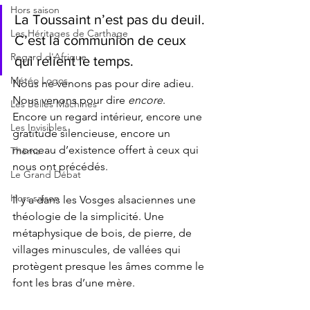
Hors saison
La Toussaint n’est pas du deuil. 
Les Héritages de Carthage
C’est la communion de ceux 
Regard d'Afrique
qui relient le temps.
Météo Logos
Nous ne venons pas pour dire adieu. 
Nous venons pour dire 
encore
. 
Les Belles Machines
Encore un regard intérieur, encore une 
Les Invisibles
gratitude silencieuse, encore un 
morceau d’existence offert à ceux qui 
Thèma
nous ont précédés.
Le Grand Débat
Hors saison
Il y a dans les Vosges alsaciennes une 
théologie de la simplicité. Une 
métaphysique de bois, de pierre, de 
villages minuscules, de vallées qui 
protègent presque les âmes comme le 
font les bras d’une mère.