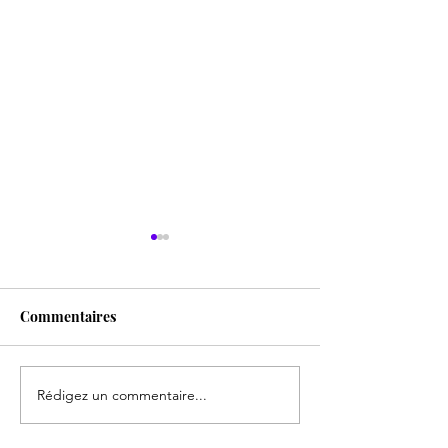
Commentaires
Ma mère
La maison sous les arbres
Rédigez un commentaire...