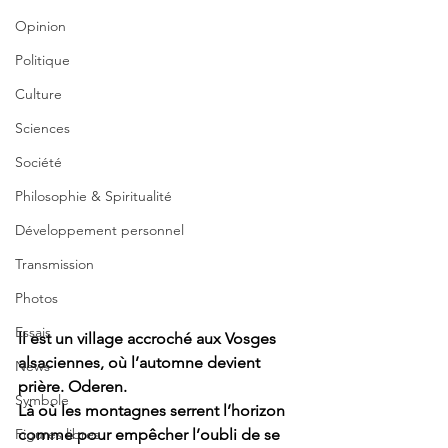
Opinion
Politique
Culture
Sciences
Société
Philosophie & Spiritualité
Développement personnel
Transmission
Photos
Essais
ll est un village accroché aux Vosges 
alsaciennes, où l’automne devient 
News
prière. Oderen.
Symbole
Là où les montagnes serrent l’horizon 
Figures libres
comme pour empêcher l’oubli de se 