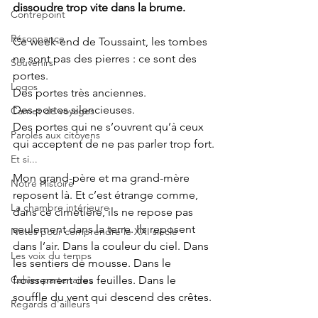
dissoudre trop vite dans la brume.
Contrepoint
Résonnance
Ce week-end de Toussaint, les tombes 
ne sont pas des pierres : ce sont des 
Souvenirs
portes.
Logos
Des portes très anciennes.
Des portes silencieuses. 
Carnet de voyages
Des portes qui ne s’ouvrent qu’à ceux 
Paroles aux citoyens
qui acceptent de ne pas parler trop fort.
Et si...
Mon grand-père et ma grand-mère 
Notre Histoire
reposent là. Et c’est étrange comme, 
La chambre intérieure
dans ce cimetière, ils ne repose pas 
seulement dans la terre. Ils reposent 
Notes pour comprendre le XXI siècle
dans l’air. Dans la couleur du ciel. Dans 
Les voix du temps
les sentiers de mousse. Dans le 
Cahier partenaires
froissement des feuilles. Dans le 
souffle du vent qui descend des crêtes.
Regards d'ailleurs