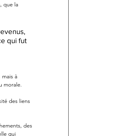
s
, que la 
revenus, 
 qui fut 
 mais à 
ou morale.
ité des liens 
achements, des 
lle qui 