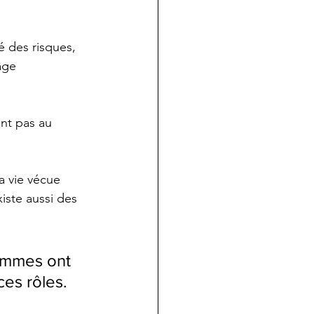
 des risques, 
age 
ent pas au 
a vie vécue 
iste aussi des 
ommes ont 
ces rôles.