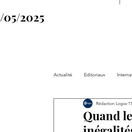
4/05/2025
Actualité
Editoriaux
Interna
Société
Philosophie & Spiri
Rédaction Logos
11
Quand le
News
Symbole
Figure
inégalité