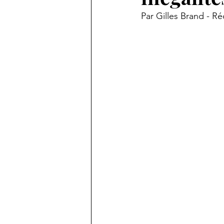
Par Gilles Brand - 
Carnet de voyages
Paroles
Notes pour comprendre le XXI 