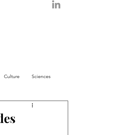
Culture
Sciences
Photos
Essais
des
Logos