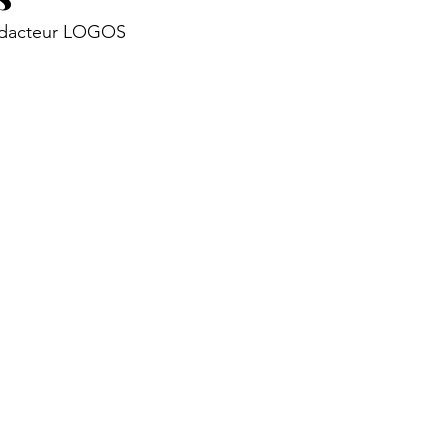
Rédacteur LOGOS
 aux citoyens
Et si...
Notre Histoire
La chambre in
siècle
Les voix du temps
Cahier partenaires
Rega