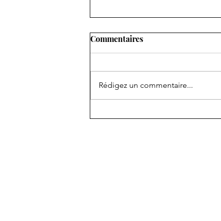
Commentaires
Rédigez un commentaire...
Quand la démocratie ne
promet plus rien