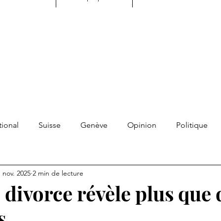
tional
Suisse
Genève
Opinion
Politique
tualité
Développement personnel
Transmission
 nov. 2025
2 min de lecture
 divorce révèle plus que 
s libres
Contrepoint
Résonnance
Souvenirs
s