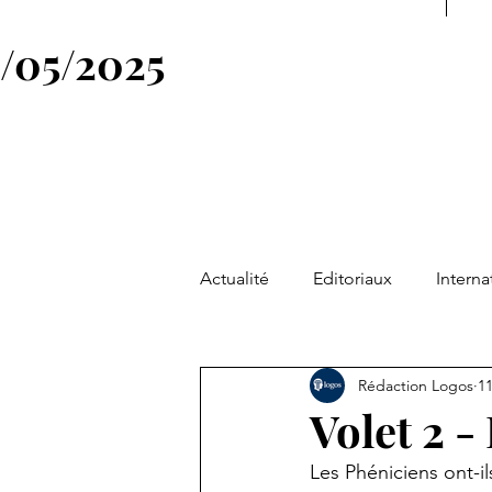
4/05/2025
Actualité
Editoriaux
Interna
Société
Philosophie & Spiri
Rédaction Logos
11
Volet 2 
News
Symbole
Figure
Les Phéniciens ont-i