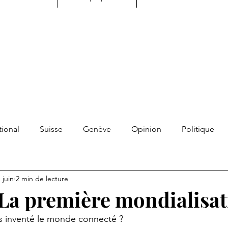
tional
Suisse
Genève
Opinion
Politique
tualité
Développement personnel
Transmission
 juin
2 min de lecture
- La première mondialisa
s libres
Contrepoint
Résonnance
Souvenirs
ls inventé le monde connecté ?