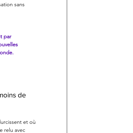
sation sans 
t par 
ouvelles 
monde.
moins de 
durcissent et où 
e relu avec 