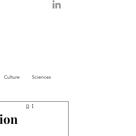
Culture
Sciences
Photos
Essais
tion
Logos