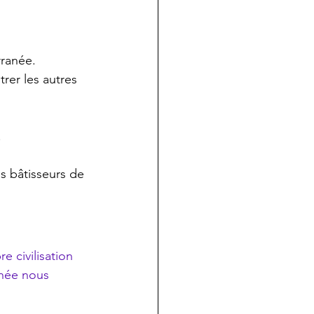
rranée.
trer les autres 
.
ds bâtisseurs de 
 civilisation 
anée nous 