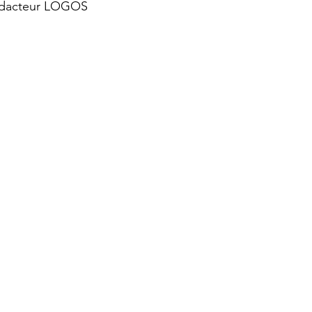
Rédacteur LOGOS 
 aux citoyens
Et si...
Notre Histoire
La chambre in
siècle
Les voix du temps
Cahier partenaires
Rega