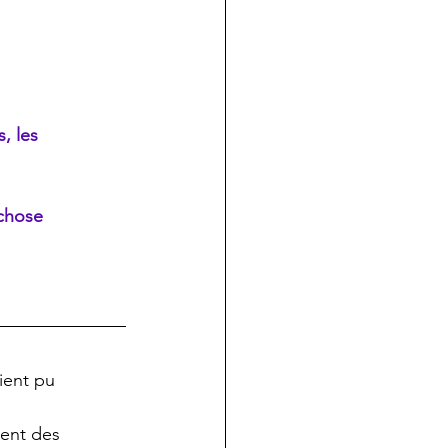
, les 
 chose 
ient pu 
.
rent des 