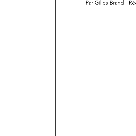
Par Gilles Brand - 
Carnet de voyages
Paroles
Notes pour comprendre le XXI 