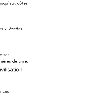
usqu'aux côtes 
eux, étoffes 
dises.
ières de vivre.
ilisation 
ances 