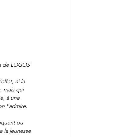
ion de LOGOS 
ffet, ni la 
, mais qui 
ue, à une 
n l’admire. 
iquent ou 
e la jeunesse 