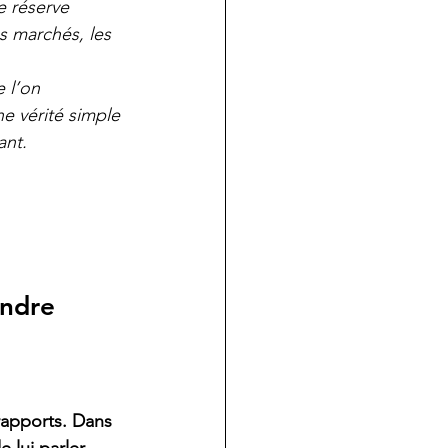
e réserve 
es marchés, les 
 l’on 
 vérité simple 
ant.
endre
rapports. Dans 