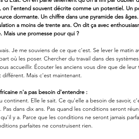
s d'État. On en parle tellement qu'on a fini par oublier de
e, on l'entend souvent décrite comme un potentiel. Un po
ource dormante. Un chiffre dans une pyramide des âges.
lation a moins de trente ans. On dit ça avec enthousia
e. Mais une promesse pour qui ?
avais. Je me souviens de ce que c'est. Se lever le matin 
e part où les poser. Chercher du travail dans des systèmes
ous accueillir. Écouter les anciens vous dire que de leur 
t différent. Mais c'est maintenant.
fricaine n'a pas besoin d'entendre :
du continent. Elle le sait. Ce qu'elle a besoin de savoir, 
i. Pas dans dix ans. Pas quand les conditions seront réuni
u'il y a. Parce que les conditions ne seront jamais parfa
ditions parfaites ne construisent rien.