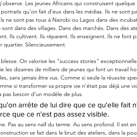
 j'observe. Les jeunes Africains qui construisent quelque
ortraits qu'on fait d'eux dans les médias. Ils ne sont pa
Ils ne sont pas tous à Nairobi ou Lagos dans des incuba
 sont dans des villages. Dans des marchés. Dans des ate
nt. Ils cultivent. Ils réparent. Ils enseignent. Ils ne font 
r quartier. Silencieusement.
t blesse. On valorise les "success stories" exceptionnell
ie les dizaines de milliers de jeunes qui font un travail h
iles, sans jamais être vus. Comme si seule la réussite spe
omme si transformer sa propre vie n'était pas déjà une vic
'a pas besoin d'un modèle de plus. 
qu'on arrête de lui dire que ce qu'elle fait n
rce que ce n'est pas assez visible.
e. Pas au sens naïf du terme. Au sens profond. Il est en 
construction se fait dans le bruit des ateliers, dans la po