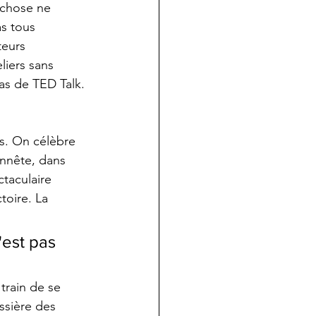
 chose ne 
s tous 
teurs 
liers sans 
pas de TED Talk. 
es. On célèbre 
onnête, dans 
ctaculaire 
toire. La 
'est pas 
train de se 
ussière des 