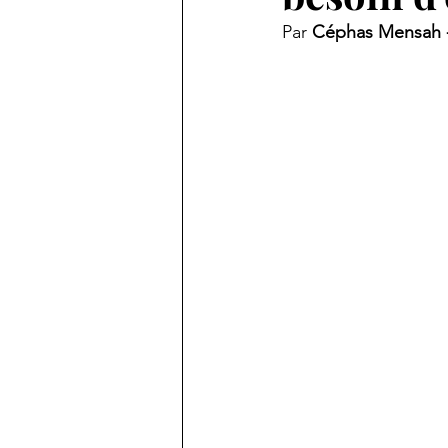
Par 
Céphas Mensah -
Carnet de voyages
Paroles
Notes pour comprendre le XXI 