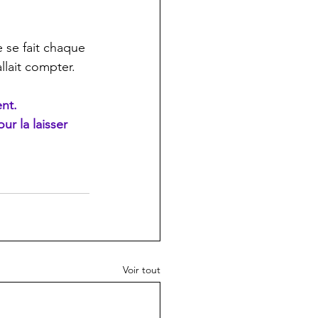
e se fait chaque 
llait compter.
nt. 
r la laisser 
Voir tout