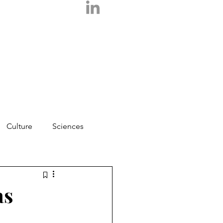
Culture
Sciences
Photos
Essais
as
Logos