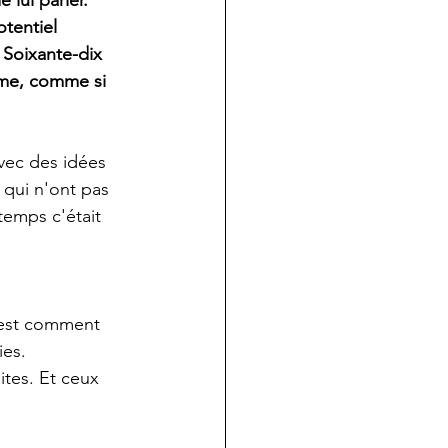
 lui parler.
tentiel 
 Soixante-dix 
sme, comme si 
avec des idées 
 qui n'ont pas 
temps c'était 
c'est comment 
es. 
ites. Et ceux 