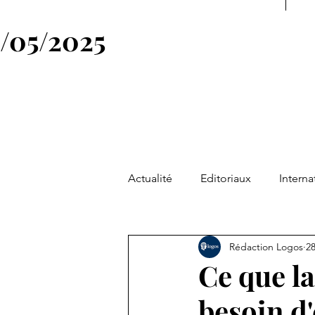
4/05/2025
Actualité
Editoriaux
Interna
Société
Philosophie & Spiri
Rédaction Logos
28
Ce que la
News
Symbole
Figure
besoin d