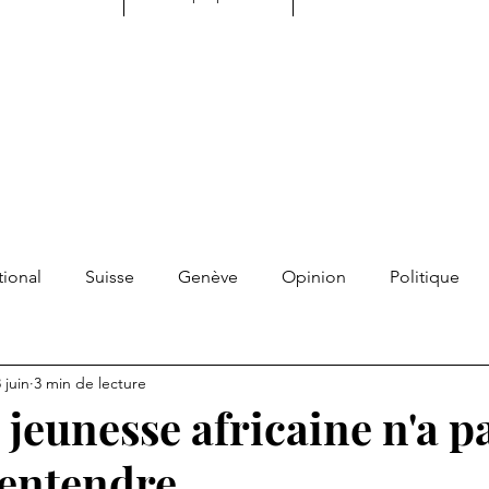
tional
Suisse
Genève
Opinion
Politique
tualité
Développement personnel
Transmission
 juin
3 min de lecture
 jeunesse africaine n'a p
s libres
Contrepoint
Résonnance
Souvenirs
'entendre