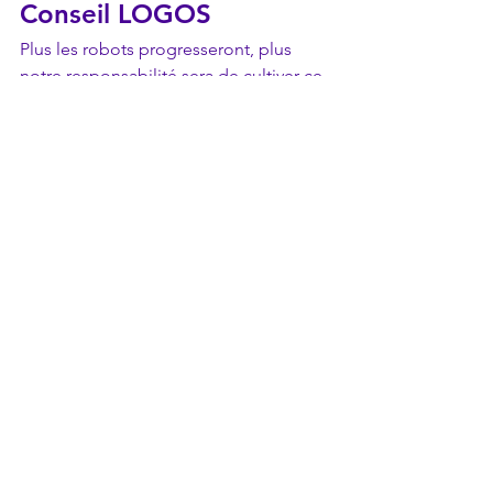
Conseil LOGOS
Plus les robots progresseront, plus 
notre responsabilité sera de cultiver ce 
qui nous rend profondément humains : 
le courage, la sagesse, la 
responsabilité, la liberté intérieure et la 
capacité à donner du sens.
Les voix du temps
Philosophie & Spiritualité
Sciences
Voir tout
Posts récents