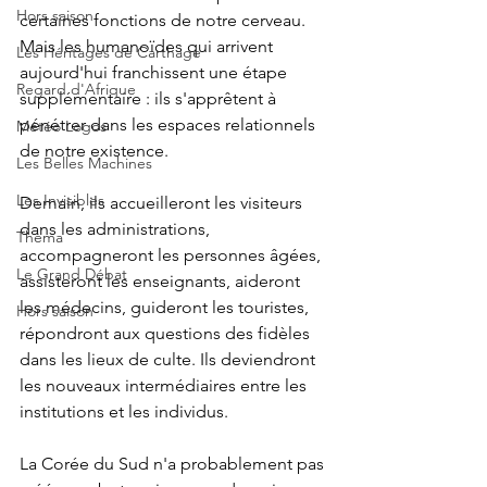
Hors saison
certaines fonctions de notre cerveau. 
Mais les humanoïdes qui arrivent 
Les Héritages de Carthage
aujourd'hui franchissent une étape 
Regard d'Afrique
supplémentaire : ils s'apprêtent à 
pénétrer dans les espaces relationnels 
Météo Logos
de notre existence.
Les Belles Machines
Les Invisibles
Demain, ils accueilleront les visiteurs 
dans les administrations, 
Thèma
accompagneront les personnes âgées, 
Le Grand Débat
assisteront les enseignants, aideront 
les médecins, guideront les touristes, 
Hors saison
répondront aux questions des fidèles 
dans les lieux de culte. Ils deviendront 
les nouveaux intermédiaires entre les 
institutions et les individus. 
La Corée du Sud n'a probablement pas 