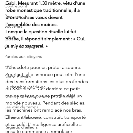
Gabi. Mesurant 1,30 mètre, vêtu d'une 
Contrepoint
robe monastique traditionnelle, il a 
Résonnance
prononcé ses vœux devant 
l'assemblée des moines.
Souvenirs
Lorsque la question rituelle lui fut 
Logos
posée, il répondit simplement : « Oui, 
je m'y consacrerai. »
Carnet de voyages
Paroles aux citoyens
Et si...
L'anecdote pourrait prêter à sourire. 
Pourtant, elle annonce peut-être l'une 
Notre Histoire
des transformations les plus profondes 
La chambre intérieure
du XXIe siècle. Car derrière ce petit 
moine mécanique se profile déjà un 
Notes pour comprendre le XXI siècle
monde nouveau. Pendant des siècles, 
Les voix du temps
les machines ont remplacé nos bras. 
Cahier partenaires
Elles ont labouré, construit, transporté 
et calculé. L'intelligence artificielle a 
Regards d'ailleurs
ensuite commencé à remplacer 