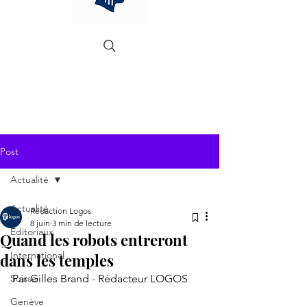
Post
Actualité
Actualité
Rédaction Logos
8 juin
3 min de lecture
Editoriaux
Quand les robots entreront
International
dans les temples
Suisse
Par Gilles Brand - Rédacteur LOGOS
Genève