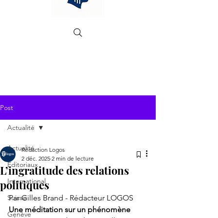
Post
Actualité
Actualité
Rédaction Logos
2 déc. 2025
2 min de lecture
Editoriaux
L’ingratitude des relations
International
politiques
Suisse
Par Gilles Brand - Rédacteur LOGOS
Une méditation sur un phénomène 
Genève