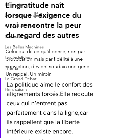
L’ingratitude naît 
Hors saison
lorsque l’exigence du 
Les Héritages de Carthage
vrai rencontre la peur 
Regard d'Afrique
du regard des autres
Météo Logos
Les Belles Machines
Celui qui dit ce qu’il pense, non par 
Les Invisibles
provocation mais par fidélité à une 
conviction, devient soudain une gêne. 
Thèma
Un rappel. Un miroir.
Le Grand Débat
La politique aime le confort des 
Hors saison
alignements forcés.Elle redoute 
ceux qui n’entrent pas 
parfaitement dans la ligne,car 
ils rappellent que la liberté 
intérieure existe encore.