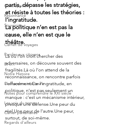
partis, dépasse les stratégies, 
Contrepoint
et résiste à toutes les théories : 
Résonnance
l’ingratitude.
Souvenirs
La politique n’en est pas la 
cause, elle n’en est que le 
Logos
théâtre.
Carnet de voyages
Paroles aux citoyens
Là où l’on croit chercher des 
adversaires, on découvre souvent des 
Et si...
fragilités.Là où l’on attend de la 
Notre Histoire
reconnaissance, on rencontre parfois 
La chambre intérieure
l’effacement.Car l’ingratitude, en 
politique, n’est pas seulement un 
Notes pour comprendre le XXI siècle
manque : c’est un mécanisme intérieur, 
Les voix du temps
presque une défense.Une peur du 
réel.Une peur de l’autre.Une peur, 
Cahier partenaires
surtout, de soi-même.
Regards d'ailleurs