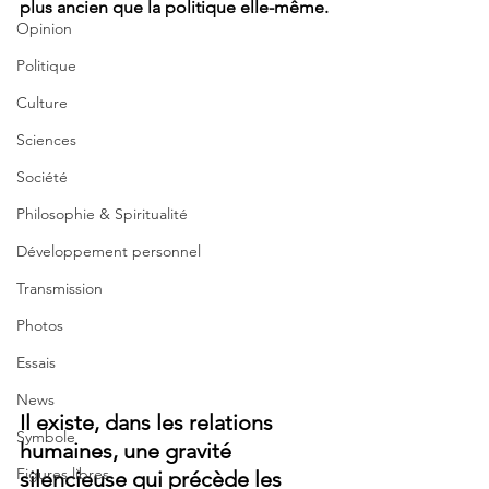
plus ancien que la politique elle-même.
Opinion
Politique
Culture
Sciences
Société
Philosophie & Spiritualité
Développement personnel
Transmission
Photos
Essais
News
Il existe, dans les relations 
Symbole
humaines, une gravité 
Figures libres
silencieuse qui précède les 