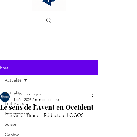
Post
Actualité
Actualité
Rédaction Logos
1 déc. 2025
2 min de lecture
Editoriaux
Le sens de l’Avent en Occident
International
Par Gilles Brand - Rédacteur LOGOS
Suisse
Genève