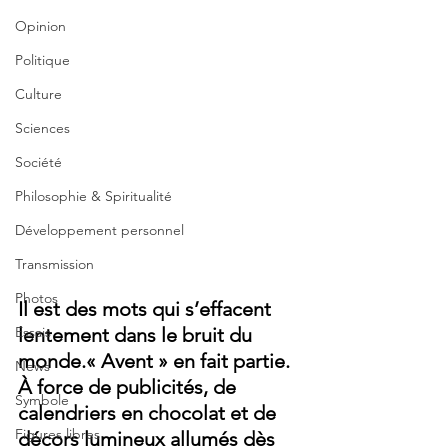
Opinion
Politique
Culture
Sciences
Société
Philosophie & Spiritualité
Développement personnel
Transmission
Photos
Il est des mots qui s’effacent 
Essais
lentement dans le bruit du 
monde.« Avent » en fait partie.
News
À force de publicités, de 
Symbole
calendriers en chocolat et de 
Figures libres
décors lumineux allumés dès 