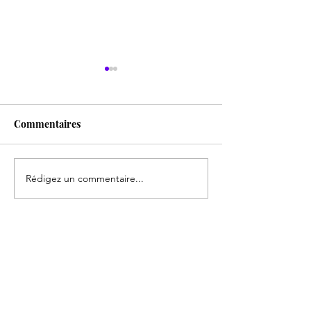
Commentaires
Le vrai miracle suisse
Rédigez un commentaire...
Volet - 8 Les Hé
Carthage