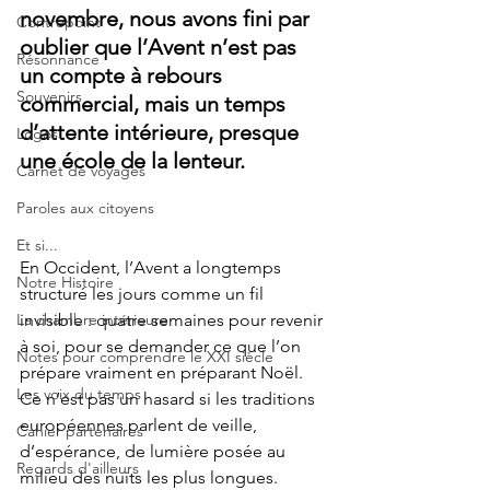
novembre, nous avons fini par 
Contrepoint
oublier que l’Avent n’est pas 
Résonnance
un compte à rebours 
Souvenirs
commercial, mais un temps 
d’attente intérieure, presque 
Logos
une école de la lenteur.
Carnet de voyages
Paroles aux citoyens
Et si...
En Occident, l’Avent a longtemps 
Notre Histoire
structuré les jours comme un fil 
La chambre intérieure
invisible : quatre semaines pour revenir 
à soi, pour se demander ce que l’on 
Notes pour comprendre le XXI siècle
prépare vraiment en préparant Noël. 
Les voix du temps
Ce n’est pas un hasard si les traditions 
européennes parlent de veille, 
Cahier partenaires
d’espérance, de lumière posée au 
Regards d'ailleurs
milieu des nuits les plus longues. 