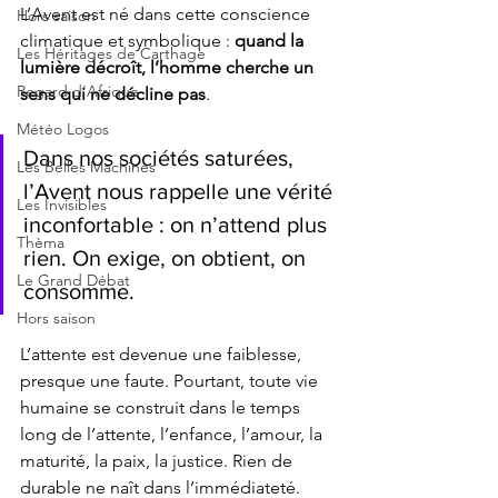
L’Avent est né dans cette conscience 
Hors saison
climatique et symbolique : 
quand la 
Les Héritages de Carthage
lumière décroît, l’homme cherche un 
Regard d'Afrique
sens qui ne décline pas
.
Météo Logos
Dans nos sociétés saturées, 
Les Belles Machines
l’Avent nous rappelle une vérité 
Les Invisibles
inconfortable : on n’attend plus 
Thèma
rien. On exige, on obtient, on 
Le Grand Débat
consomme. 
Hors saison
L’attente est devenue une faiblesse, 
presque une faute. Pourtant, toute vie 
humaine se construit dans le temps 
long de l’attente, l’enfance, l’amour, la 
maturité, la paix, la justice. Rien de 
durable ne naît dans l’immédiateté.